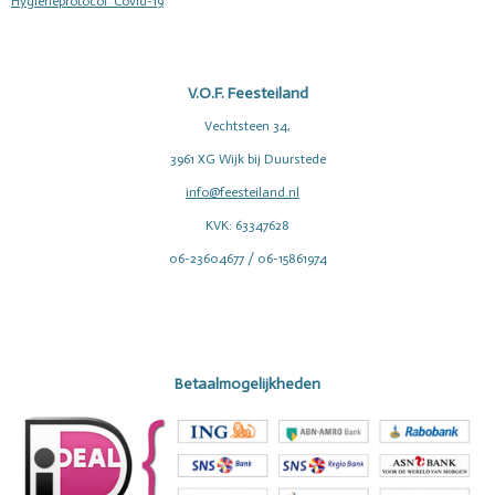
Hygiëneprotocol Covid-19
V.O.F. Feesteiland
Vechtsteen 34,
3961 XG Wijk bij Duurstede
info@feesteiland.nl
KVK: 63347628
06-23604677 / 06-15861974
Betaalmogelijkheden