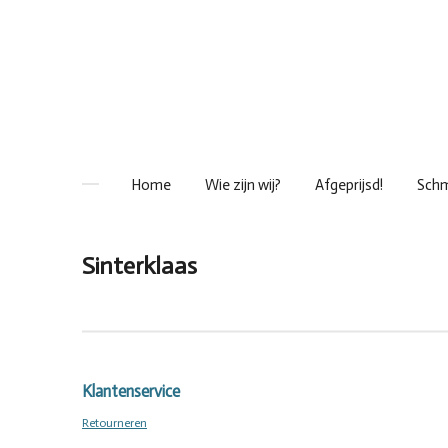
Ga
direct
naar
de
hoofdinhoud
Home
Wie zijn wij?
Afgeprijsd!
Schm
Sinterklaas
Klantenservice
Retourneren