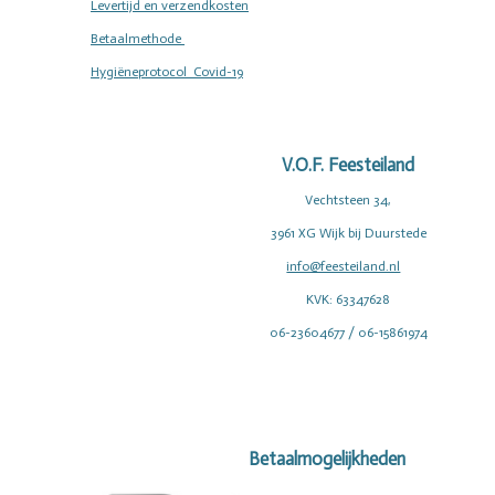
Levertijd en verzendkosten
Betaalmethode
Hygiëneprotocol Covid-19
V.O.F. Feesteiland
Vechtsteen 34,
3961 XG Wijk bij Duurstede
info@feesteiland.nl
KVK: 63347628
06-23604677 / 06-15861974
Betaalmogelijkheden