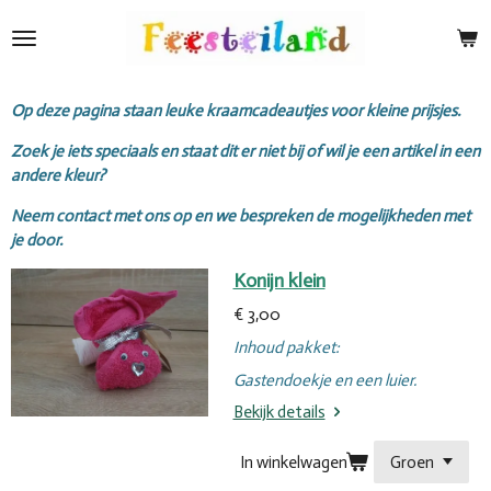
Ga
direct
naar
de
Op deze pagina staan leuke kraamcadeautjes voor kleine prijsjes.
hoofdinhoud
Zoek je iets speciaals en staat dit er niet bij of wil je een artikel in een
andere kleur?
Neem contact met ons op en we bespreken de mogelijkheden met
je door.
Konijn klein
€ 3,00
Inhoud pakket:
Gastendoekje en een luier.
Bekijk details
In winkelwagen