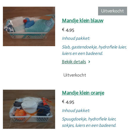
Uitverkocht
Mandje klein blauw
€ 4,95
Inhoud pakket:
Slab, gastendoekje, hydrofiele luier,
luiers en een badeend.
Bekijk details
Uitverkocht
Mandje klein oranje
€ 4,95
Inhoud pakket:
Spuugdoekje, hydrofiele luier,
sokjes, luiers en een badeend.