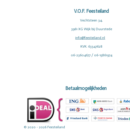
V.O.F. Feesteiland
Vechtsteen 34,
3961 XG Wijk bij Duurstede
info@feesteiland.nl
KVK: 63347628
06-23604677 / 06-15861974
Betaalmogelijkheden
© 2020 - 2026 Feesteiland