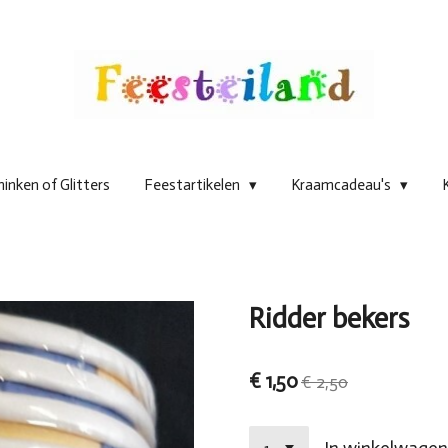
inken of Glitters
Feestartikelen
Kraamcadeau's
Ridder bekers
€ 1,50
€ 2,50