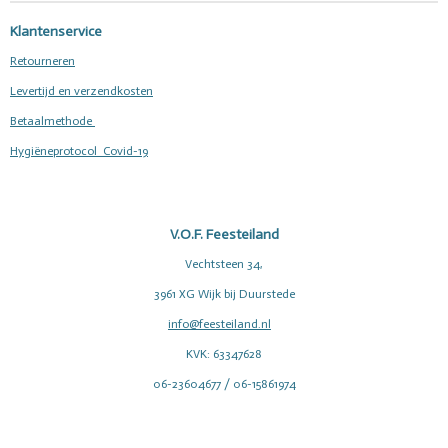
Klantenservice
Retourneren
Levertijd en verzendkosten
Betaalmethode
Hygiëneprotocol Covid-19
V.O.F. Feesteiland
Vechtsteen 34,
3961 XG Wijk bij Duurstede
info@feesteiland.nl
KVK: 63347628
06-23604677 / 06-15861974