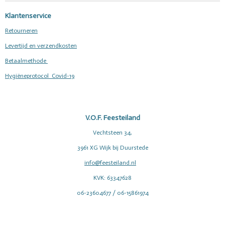
Klantenservice
Retourneren
Levertijd en verzendkosten
Betaalmethode
Hygiëneprotocol Covid-19
V.O.F. Feesteiland
Vechtsteen 34,
3961 XG Wijk bij Duurstede
info@feesteiland.nl
KVK: 63347628
06-23604677 / 06-15861974