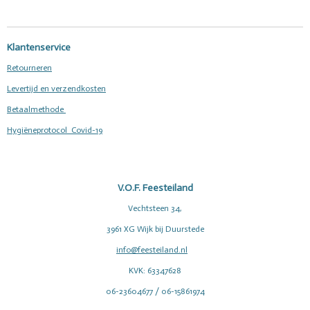
n
e
n
Klantenservice
Retourneren
Levertijd en verzendkosten
Betaalmethode
Hygiëneprotocol Covid-19
V.O.F. Feesteiland
Vechtsteen 34,
3961 XG Wijk bij Duurstede
info@feesteiland.nl
KVK: 63347628
06-23604677 / 06-15861974