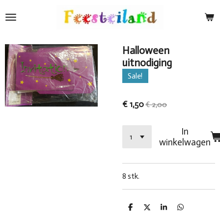
Ga
direct
naar
de
Halloween
hoofdinhoud
uitnodiging
Sale!
€ 1,50
€ 2,00
In
winkelwagen
8 stk.
D
D
S
D
e
e
h
e