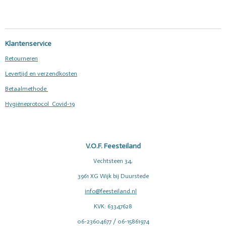
l
e
a
l
e
l
r
e
n
e
n
Klantenservice
Retourneren
Levertijd en verzendkosten
Betaalmethode
Hygiëneprotocol Covid-19
V.O.F. Feesteiland
Vechtsteen 34,
3961 XG Wijk bij Duurstede
info@feesteiland.nl
KVK: 63347628
06-23604677 / 06-15861974