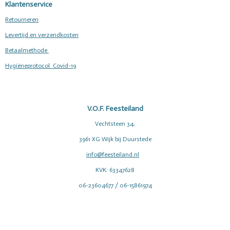
Klantenservice
Retourneren
Levertijd en verzendkosten
Betaalmethode
Hygiëneprotocol Covid-19
V.O.F. Feesteiland
Vechtsteen 34,
3961 XG Wijk bij Duurstede
info@feesteiland.nl
KVK: 63347628
06-23604677 / 06-15861974