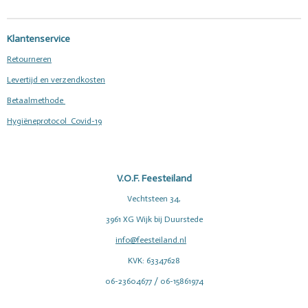
n
e
n
Klantenservice
Retourneren
Levertijd en verzendkosten
Betaalmethode
Hygiëneprotocol Covid-19
V.O.F. Feesteiland
Vechtsteen 34,
3961 XG Wijk bij Duurstede
info@feesteiland.nl
KVK: 63347628
06-23604677 / 06-15861974