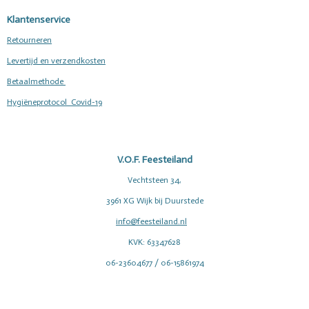
Klantenservice
Retourneren
Levertijd en verzendkosten
Betaalmethode
Hygiëneprotocol Covid-19
V.O.F. Feesteiland
Vechtsteen 34,
3961 XG Wijk bij Duurstede
info@feesteiland.nl
KVK: 63347628
06-23604677 / 06-15861974