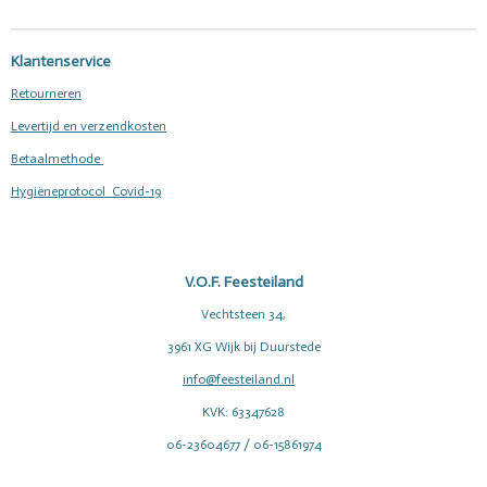
n
e
n
Klantenservice
Retourneren
Levertijd en verzendkosten
Betaalmethode
Hygiëneprotocol Covid-19
V.O.F. Feesteiland
Vechtsteen 34,
3961 XG Wijk bij Duurstede
info@feesteiland.nl
KVK: 63347628
06-23604677 / 06-15861974