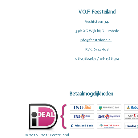
V.O.F. Feesteiland
Vechtsteen 34,
3961 XG Wijk bij Duurstede
info@feesteiland.nl
KVK: 63347628
06-23604677 / 06-15861974
Betaalmogelijkheden
© 2020 - 2026 Feesteiland