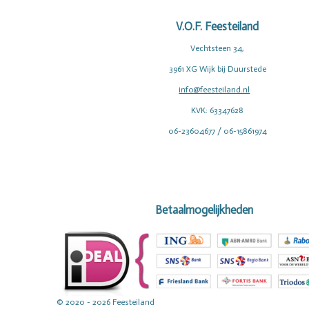
V.O.F. Feesteiland
Vechtsteen 34,
3961 XG Wijk bij Duurstede
info@feesteiland.nl
KVK: 63347628
06-23604677 / 06-15861974
Betaalmogelijkheden
© 2020 - 2026 Feesteiland