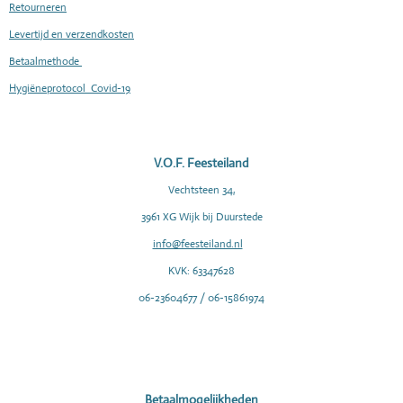
Retourneren
Levertijd en verzendkosten
Betaalmethode
Hygiëneprotocol Covid-19
V.O.F. Feesteiland
Vechtsteen 34,
3961 XG Wijk bij Duurstede
info@feesteiland.nl
KVK: 63347628
06-23604677 / 06-15861974
Betaalmogelijkheden