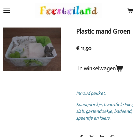
Ga
direct
naar
de
Plastic mand Groen
hoofdinhoud
€ 11,50
In winkelwagen
Inhoud pakket:
Spuugdoekje, hydrofiele luier,
slab, gastendoekje, badeend,
speentje en luiers.