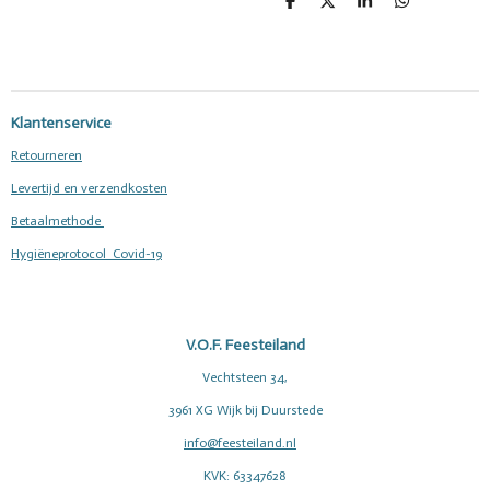
D
D
S
D
e
e
h
e
l
e
a
l
e
l
r
e
n
e
n
Klantenservice
Retourneren
Levertijd en verzendkosten
Betaalmethode
Hygiëneprotocol Covid-19
V.O.F. Feesteiland
Vechtsteen 34,
3961 XG Wijk bij Duurstede
info@feesteiland.nl
KVK: 63347628